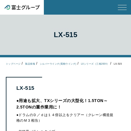
LX-515
トップページ
製品情報
シルバーウインチ(電動ウインチ)
LXシリーズ（三相200V）
LX-515
LX-515
●用途も拡大、TXシリーズの大型化！1.5TON～
2.5TONの重作業用に！
●ドラムのＤ／ｄは１４倍以上をクリアー（クレーン構造規
格のＭ３相当）