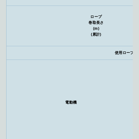
ロープ
巻取長さ
(m)
(累計)
使用ロープ径
電動機