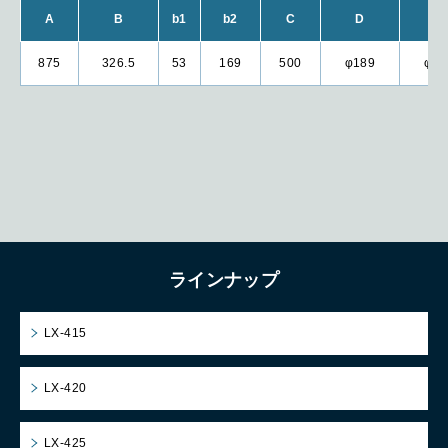
A
B
b1
b2
C
D
E
875
326.5
53
169
500
φ189
φ30
ラインナップ
LX-415
LX-420
LX-425