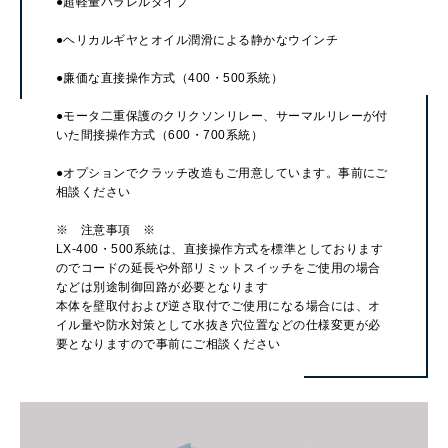
●超軽量パラレルタイプ
●ヘリカルギヤとオイル潤滑による静かなウインチ
●廉価な直接操作方式（400・500系統）
●モータ二重保護のクリクソンリレー、サーマルリレーが付
いた間接操作方式（600・700系統）
●オプションでクラッチ改造もご用意しています。事前にご
相談ください
※ 注意事項 ※
LX-400・500系統は、直接操作方式を標準としております
のでコードの延長や外部リミットスイッチをご使用の場合
などは別途制御回路が必要となります
本体を壁取付および逆さ取付でご使用になる場合には、オ
イル量や防水対策として水抜き穴位置などの仕様変更が必
要となりますので事前にご相談ください