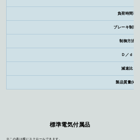
負荷時間率
ブレーキ制動
制御方法
Ｄ／ｄ
減速比
製品質量(kg)
標準電気付属品
※この表は横にスクロールできます。