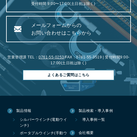
受付時間 9:00〜17:00(土日祝は除く)
メールフォームからの
お問い合わせはこちらから
営業管理課 TEL：
0761-55-0253
/FAX：0761-55-3519 | 受付時間9:00-
17:00(土日祝は除く)
よくあるご質問はこちら
製品情報
製品検索・導入事例
シルバーウインチ(電動ウイ
導入事例一覧
ンチ)
会社概要
ポータブルウインチ(手動ウ