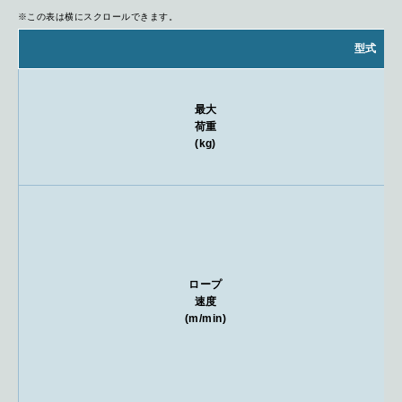
※この表は横にスクロールできます。
型式
最大
荷重
(kg)
ロープ
速度
(m/min)