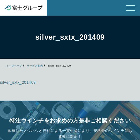
silver_sxtx_201409
トップページ
サービス案内
silver_sxtx_201409
silver_sxtx_201409
特注ウインチをお求めの方是非ご相談ください
蓄積したノウハウと自社による一貫生産により、規格外のウインチにも
柔軟に対応！