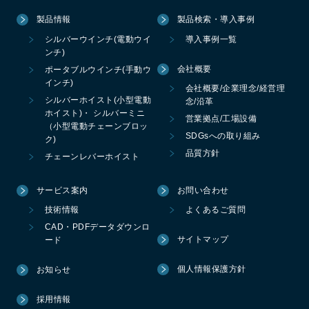
製品情報
製品検索・導入事例
シルバーウインチ(電動ウイ
導入事例一覧
ンチ)
会社概要
ポータブルウインチ(手動ウ
インチ)
会社概要/企業理念/経営理
シルバーホイスト(小型電動
念/沿革
ホイスト)・ シルバーミニ
営業拠点/工場設備
（小型電動チェーンブロッ
SDGsへの取り組み
ク)
品質方針
チェーンレバーホイスト
サービス案内
お問い合わせ
技術情報
よくあるご質問
CAD・PDFデータダウンロ
サイトマップ
ード
個人情報保護方針
お知らせ
採用情報