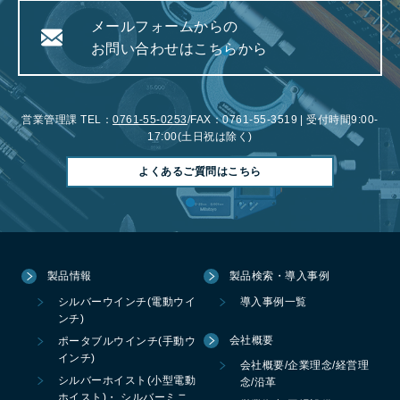
メールフォームからの
お問い合わせはこちらから
営業管理課 TEL：
0761-55-0253
/FAX：0761-55-3519 | 受付時間9:00-
17:00(土日祝は除く)
よくあるご質問はこちら
製品情報
製品検索・導入事例
シルバーウインチ(電動ウイ
導入事例一覧
ンチ)
会社概要
ポータブルウインチ(手動ウ
インチ)
会社概要/企業理念/経営理
シルバーホイスト(小型電動
念/沿革
ホイスト)・ シルバーミニ