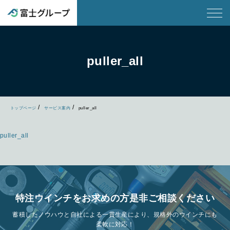
puller_all
トップページ
サービス案内
puller_all
puller_all
特注ウインチをお求めの方是非ご相談ください
蓄積したノウハウと自社による一貫生産により、規格外のウインチにも
柔軟に対応！