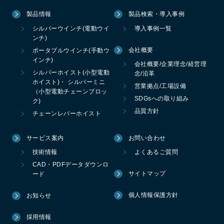
製品情報
製品検索・導入事例
シルバーウインチ(電動ウイ
導入事例一覧
ンチ)
会社概要
ポータブルウインチ(手動ウ
インチ)
会社概要/企業理念/経営理
シルバーホイスト(小型電動
念/沿革
ホイスト)・ シルバーミニ
営業拠点/工場設備
（小型電動チェーンブロッ
SDGsへの取り組み
ク)
品質方針
チェーンレバーホイスト
サービス案内
お問い合わせ
技術情報
よくあるご質問
CAD・PDFデータダウンロ
サイトマップ
ード
個人情報保護方針
お知らせ
採用情報