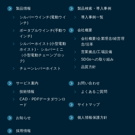
製品情報
製品検索・導入事例
シルバーウインチ(電動ウイ
導入事例一覧
ンチ)
会社概要
ポータブルウインチ(手動ウ
インチ)
会社概要/企業理念/経営理
シルバーホイスト(小型電動
念/沿革
ホイスト)・ シルバーミニ
営業拠点/工場設備
（小型電動チェーンブロッ
SDGsへの取り組み
ク)
品質方針
チェーンレバーホイスト
サービス案内
お問い合わせ
技術情報
よくあるご質問
CAD・PDFデータダウンロ
サイトマップ
ード
個人情報保護方針
お知らせ
採用情報