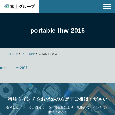
portable-lhw-2016
トップページ
サービス案内
portable-lhw-2016
portable-lhw-2016
特注ウインチをお求めの方是非ご相談ください
蓄積したノウハウと自社による一貫生産により、規格外のウインチにも
柔軟に対応！