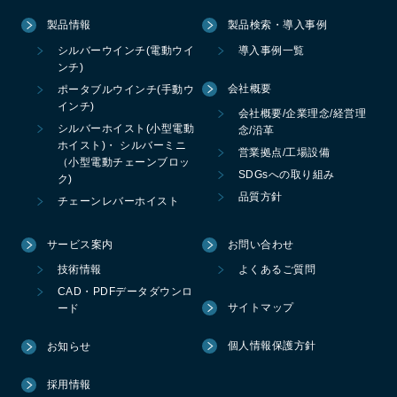
製品情報
製品検索・導入事例
シルバーウインチ(電動ウイ
導入事例一覧
ンチ)
会社概要
ポータブルウインチ(手動ウ
インチ)
会社概要/企業理念/経営理
シルバーホイスト(小型電動
念/沿革
ホイスト)・ シルバーミニ
営業拠点/工場設備
（小型電動チェーンブロッ
SDGsへの取り組み
ク)
品質方針
チェーンレバーホイスト
サービス案内
お問い合わせ
技術情報
よくあるご質問
CAD・PDFデータダウンロ
サイトマップ
ード
個人情報保護方針
お知らせ
採用情報