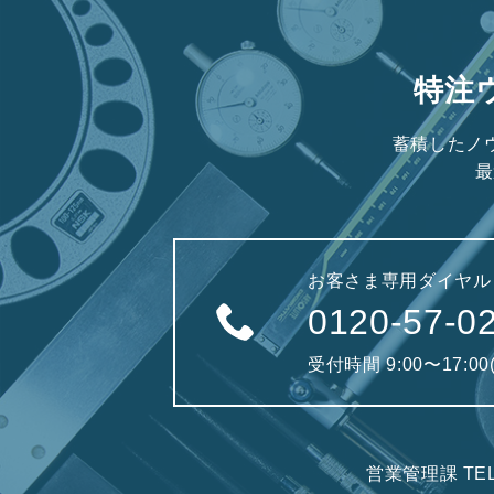
特注
蓄積したノ
最
お客さま専用ダイヤル
0120-57-0
受付時間 9:00〜17:0
営業管理課 TE