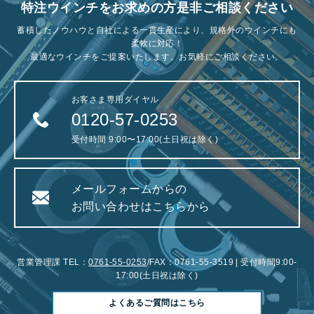
特注ウインチをお求めの方是非ご相談ください
蓄積したノウハウと自社による一貫生産により、規格外のウインチにも
柔軟に対応！
最適なウインチをご提案いたします。お気軽にご相談ください。
お客さま専用ダイヤル
0120-57-0253
受付時間 9:00〜17:00(土日祝は除く)
メールフォームからの
お問い合わせはこちらから
営業管理課 TEL：
0761-55-0253
/FAX：0761-55-3519 | 受付時間9:00-
17:00(土日祝は除く)
よくあるご質問はこちら