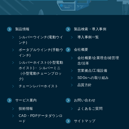
製品情報
製品検索・導入事例
シルバーウインチ(電動ウイ
導入事例一覧
ンチ)
会社概要
ポータブルウインチ(手動ウ
インチ)
会社概要/企業理念/経営理
シルバーホイスト(小型電動
念/沿革
ホイスト)・ シルバーミニ
営業拠点/工場設備
（小型電動チェーンブロッ
SDGsへの取り組み
ク)
品質方針
チェーンレバーホイスト
サービス案内
お問い合わせ
技術情報
よくあるご質問
CAD・PDFデータダウンロ
サイトマップ
ード