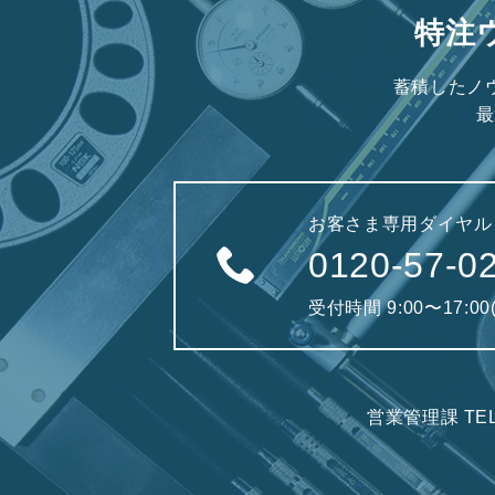
特注
蓄積したノ
最
お客さま専用ダイヤル
0120-57-0
受付時間 9:00〜17:0
営業管理課 TE