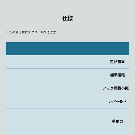
仕様
※この表は横にスクロールできます。
定格荷重
標準揚程
フック間最小距離
レバー長さ
手動力