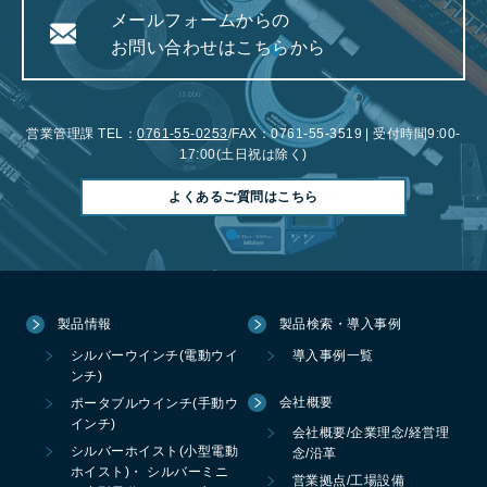
メールフォームからの
お問い合わせはこちらから
営業管理課 TEL：
0761-55-0253
/FAX：0761-55-3519 | 受付時間9:00-
17:00(土日祝は除く)
よくあるご質問はこちら
製品情報
製品検索・導入事例
シルバーウインチ(電動ウイ
導入事例一覧
ンチ)
会社概要
ポータブルウインチ(手動ウ
インチ)
会社概要/企業理念/経営理
シルバーホイスト(小型電動
念/沿革
ホイスト)・ シルバーミニ
営業拠点/工場設備