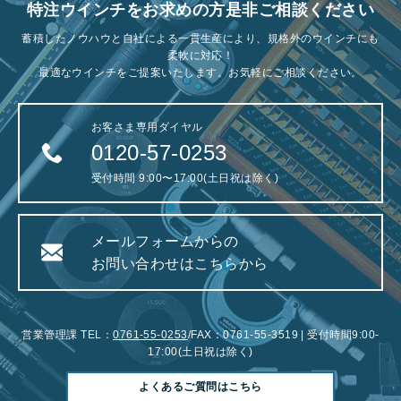
特注ウインチをお求めの方是非ご相談ください
蓄積したノウハウと自社による一貫生産により、規格外のウインチにも
柔軟に対応！
最適なウインチをご提案いたします。お気軽にご相談ください。
お客さま専用ダイヤル
0120-57-0253
受付時間 9:00〜17:00(土日祝は除く)
メールフォームからの
お問い合わせはこちらから
営業管理課 TEL：
0761-55-0253
/FAX：0761-55-3519 | 受付時間9:00-
17:00(土日祝は除く)
よくあるご質問はこちら