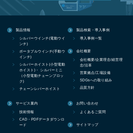
製品情報
製品検索・導入事例
シルバーウインチ(電動ウイ
導入事例一覧
ンチ)
会社概要
ポータブルウインチ(手動ウ
インチ)
会社概要/企業理念/経営理
シルバーホイスト(小型電動
念/沿革
ホイスト)・ シルバーミニ
営業拠点/工場設備
（小型電動チェーンブロッ
SDGsへの取り組み
ク)
品質方針
チェーンレバーホイスト
サービス案内
お問い合わせ
技術情報
よくあるご質問
CAD・PDFデータダウンロ
サイトマップ
ード