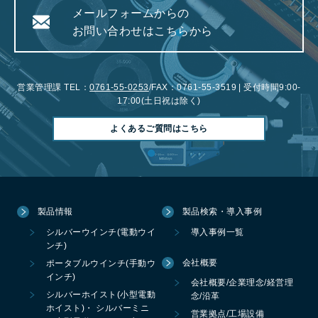
メールフォームからの
お問い合わせはこちらから
営業管理課 TEL：
0761-55-0253
/FAX：0761-55-3519 | 受付時間9:00-
17:00(土日祝は除く)
よくあるご質問はこちら
製品情報
製品検索・導入事例
シルバーウインチ(電動ウイ
導入事例一覧
ンチ)
会社概要
ポータブルウインチ(手動ウ
インチ)
会社概要/企業理念/経営理
シルバーホイスト(小型電動
念/沿革
ホイスト)・ シルバーミニ
営業拠点/工場設備