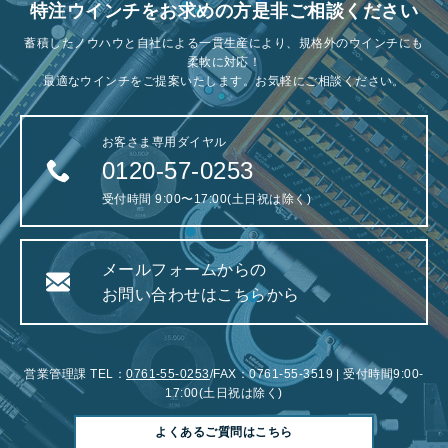
特注ウインチをお求めの方是非ご相談ください
蓄積したノウハウと自社による一貫生産により、規格外のウインチにも
柔軟に対応！
最適なウインチをご提案いたします。お気軽にご相談ください。
お客さま専用ダイヤル
0120-57-0253
受付時間 9:00〜17:00(土日祝は除く)
メールフォームからの
お問い合わせはこちらから
営業管理課 TEL：
0761-55-0253
/FAX：0761-55-3519 | 受付時間9:00-
17:00(土日祝は除く)
よくあるご質問はこちら