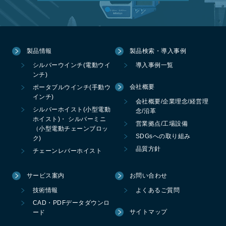
製品情報
製品検索・導入事例
シルバーウインチ(電動ウイ
導入事例一覧
ンチ)
会社概要
ポータブルウインチ(手動ウ
インチ)
会社概要/企業理念/経営理
シルバーホイスト(小型電動
念/沿革
ホイスト)・ シルバーミニ
営業拠点/工場設備
（小型電動チェーンブロッ
SDGsへの取り組み
ク)
品質方針
チェーンレバーホイスト
サービス案内
お問い合わせ
技術情報
よくあるご質問
CAD・PDFデータダウンロ
サイトマップ
ード