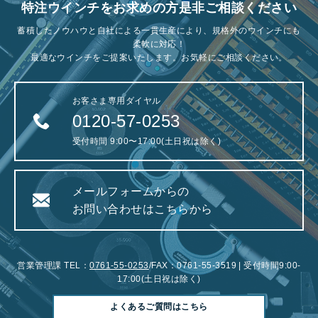
特注ウインチをお求めの方是非ご相談ください
蓄積したノウハウと自社による一貫生産により、規格外のウインチにも
柔軟に対応！
最適なウインチをご提案いたします。お気軽にご相談ください。
お客さま専用ダイヤル
0120-57-0253
受付時間 9:00〜17:00(土日祝は除く)
メールフォームからの
お問い合わせはこちらから
営業管理課 TEL：
0761-55-0253
/FAX：0761-55-3519 | 受付時間9:00-
17:00(土日祝は除く)
よくあるご質問はこちら