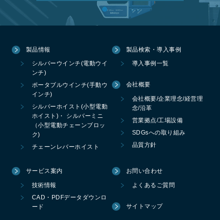
製品情報
製品検索・導入事例
シルバーウインチ(電動ウイ
導入事例一覧
ンチ)
会社概要
ポータブルウインチ(手動ウ
インチ)
会社概要/企業理念/経営理
シルバーホイスト(小型電動
念/沿革
ホイスト)・ シルバーミニ
営業拠点/工場設備
（小型電動チェーンブロッ
SDGsへの取り組み
ク)
品質方針
チェーンレバーホイスト
サービス案内
お問い合わせ
技術情報
よくあるご質問
CAD・PDFデータダウンロ
サイトマップ
ード