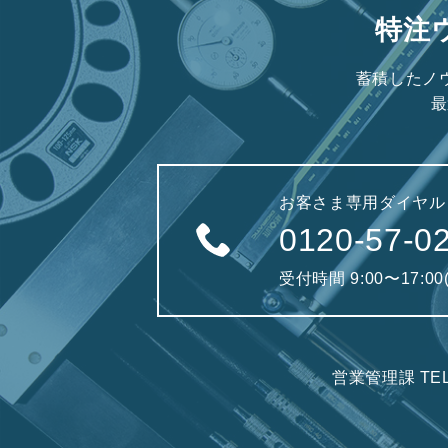
特注
蓄積したノ
最
お客さま専用ダイヤル
0120-57-0
受付時間 9:00〜17:0
営業管理課 TE