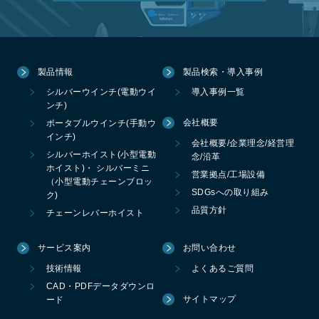
製品情報
製品検索・導入事例
シルバーウインチ(電動ウイ
導入事例一覧
ンチ)
会社概要
ポータブルウインチ(手動ウ
インチ)
会社概要/企業理念/経営理
シルバーホイスト(小型電動
念/沿革
ホイスト)・ シルバーミニ
営業拠点/工場設備
（小型電動チェーンブロッ
SDGsへの取り組み
ク)
品質方針
チェーンレバーホイスト
サービス案内
お問い合わせ
技術情報
よくあるご質問
CAD・PDFデータダウンロ
サイトマップ
ード