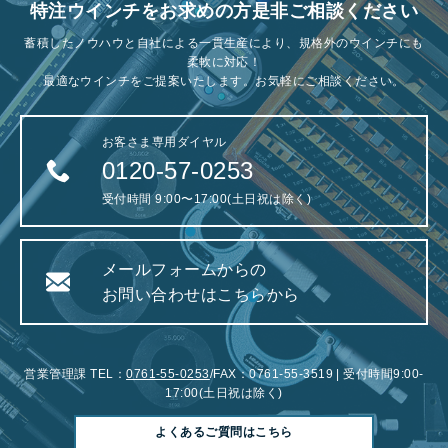
特注ウインチをお求めの方是非ご相談ください
蓄積したノウハウと自社による一貫生産により、規格外のウインチにも
柔軟に対応！
最適なウインチをご提案いたします。お気軽にご相談ください。
お客さま専用ダイヤル
0120-57-0253
受付時間 9:00〜17:00(土日祝は除く)
メールフォームからの
お問い合わせはこちらから
営業管理課 TEL：
0761-55-0253
/FAX：0761-55-3519 | 受付時間9:00-
17:00(土日祝は除く)
よくあるご質問はこちら