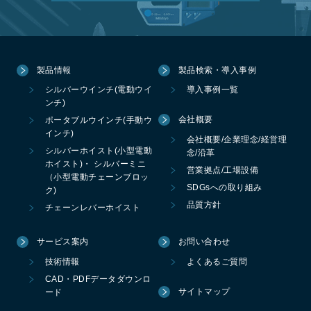
製品情報
製品検索・導入事例
シルバーウインチ(電動ウイ
導入事例一覧
ンチ)
会社概要
ポータブルウインチ(手動ウ
インチ)
会社概要/企業理念/経営理
シルバーホイスト(小型電動
念/沿革
ホイスト)・ シルバーミニ
営業拠点/工場設備
（小型電動チェーンブロッ
SDGsへの取り組み
ク)
品質方針
チェーンレバーホイスト
サービス案内
お問い合わせ
技術情報
よくあるご質問
CAD・PDFデータダウンロ
サイトマップ
ード