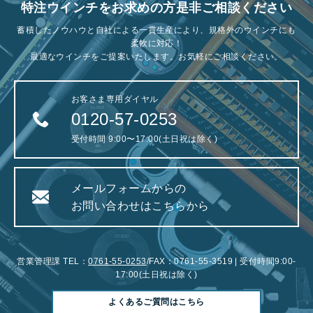
特注ウインチをお求めの方是非ご相談ください
蓄積したノウハウと自社による一貫生産により、規格外のウインチにも
柔軟に対応！
最適なウインチをご提案いたします。お気軽にご相談ください。
お客さま専用ダイヤル
0120-57-0253
受付時間 9:00〜17:00(土日祝は除く)
メールフォームからの
お問い合わせはこちらから
営業管理課 TEL：
0761-55-0253
/FAX：0761-55-3519 | 受付時間9:00-
17:00(土日祝は除く)
よくあるご質問はこちら