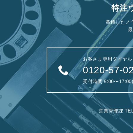
特注
蓄積したノ
最
お客さま専用ダイヤル
0120-57-0
受付時間 9:00〜17:0
営業管理課 TE