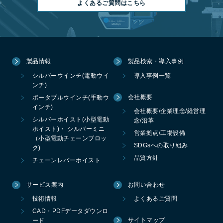
よくあるご質問はこちら
製品情報
製品検索・導入事例
シルバーウインチ(電動ウイ
導入事例一覧
ンチ)
会社概要
ポータブルウインチ(手動ウ
インチ)
会社概要/企業理念/経営理
シルバーホイスト(小型電動
念/沿革
ホイスト)・ シルバーミニ
営業拠点/工場設備
（小型電動チェーンブロッ
SDGsへの取り組み
ク)
品質方針
チェーンレバーホイスト
サービス案内
お問い合わせ
技術情報
よくあるご質問
CAD・PDFデータダウンロ
サイトマップ
ード