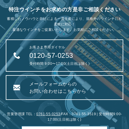
特注ウインチをお求めの方是非ご相談ください
蓄積したノウハウと自社による一貫生産により、規格外のウインチにも
柔軟に対応！
最適なウインチをご提案いたします。お気軽にご相談ください。
お客さま専用ダイヤル
0120-57-0253
受付時間 9:00〜17:00(土日祝は除く)
メールフォームからの
お問い合わせはこちらから
営業管理課 TEL：
0761-55-0253
/FAX：0761-55-3519 | 受付時間9:00-
17:00(土日祝は除く)