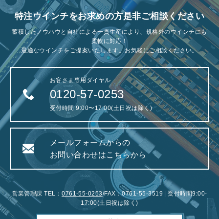
特注ウインチをお求めの方是非ご相談ください
蓄積したノウハウと自社による一貫生産により、規格外のウインチにも
柔軟に対応！
最適なウインチをご提案いたします。お気軽にご相談ください。
お客さま専用ダイヤル
0120-57-0253
受付時間 9:00〜17:00(土日祝は除く)
メールフォームからの
お問い合わせはこちらから
営業管理課 TEL：
0761-55-0253
/FAX：0761-55-3519 | 受付時間9:00-
17:00(土日祝は除く)