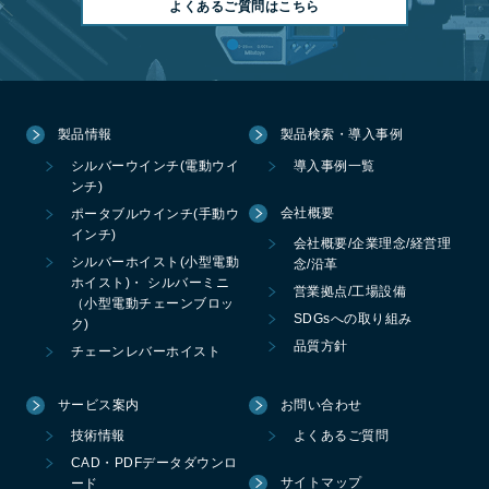
よくあるご質問はこちら
製品情報
製品検索・導入事例
シルバーウインチ(電動ウイ
導入事例一覧
ンチ)
会社概要
ポータブルウインチ(手動ウ
インチ)
会社概要/企業理念/経営理
シルバーホイスト(小型電動
念/沿革
ホイスト)・ シルバーミニ
営業拠点/工場設備
（小型電動チェーンブロッ
SDGsへの取り組み
ク)
品質方針
チェーンレバーホイスト
サービス案内
お問い合わせ
技術情報
よくあるご質問
CAD・PDFデータダウンロ
サイトマップ
ード