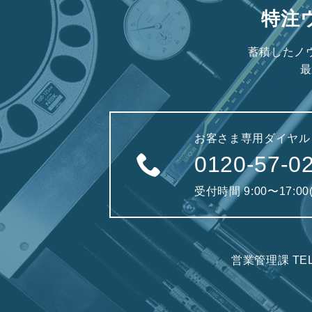
特注
蓄積したノ
最
お客さま専用ダイヤル
0120-57-0
受付時間 9:00〜17:0
営業管理課 TE