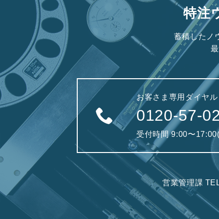
特注
蓄積したノ
最
お客さま専用ダイヤル
0120-57-0
受付時間 9:00〜17:0
営業管理課 TE