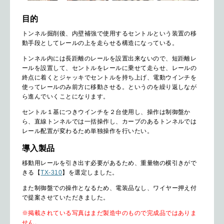
目的
トンネル掘削後、内壁補強で使用するセントルという装置の移
動手段としてレールの上を走らせる構造になっている。
トンネル内には長距離のレールを設置出来ないので、短距離レ
ールを設置して、セントルをレールに乗せて走らせ、レールの
終点に着くとジャッキでセントルを持ち上げ、電動ウインチを
使ってレールのみ前方に移動させる。というのを繰り返しなが
ら進んでいくことになります。
セントル１基につきウインチを２台使用し、操作は制御盤か
ら、直線トンネルでは一括操作し、カーブのあるトンネルでは
レール配置が変わるため単独操作を行いたい。
導入製品
移動用レールを引き出す必要があるため、重量物の横引きがで
きる【
TX-310
】を選定しました。
また制御盤での操作となるため、電装品なし、ワイヤー押え付
で提案させていただきました。
※掲載されている写真はまだ製造中のもので完成品ではありま
せん。