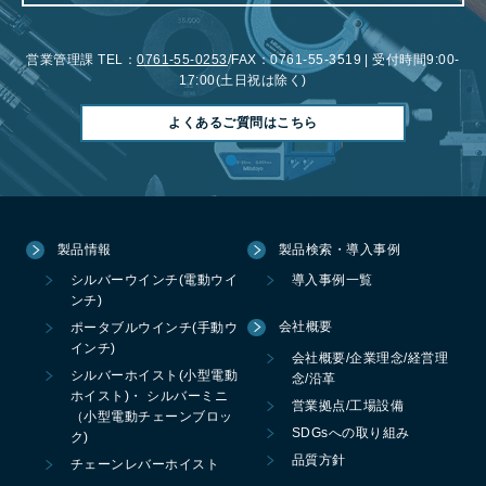
営業管理課 TEL：
0761-55-0253
/FAX：0761-55-3519 | 受付時間9:00-
17:00(土日祝は除く)
よくあるご質問はこちら
製品情報
製品検索・導入事例
シルバーウインチ(電動ウイ
導入事例一覧
ンチ)
会社概要
ポータブルウインチ(手動ウ
インチ)
会社概要/企業理念/経営理
シルバーホイスト(小型電動
念/沿革
ホイスト)・ シルバーミニ
営業拠点/工場設備
（小型電動チェーンブロッ
SDGsへの取り組み
ク)
品質方針
チェーンレバーホイスト