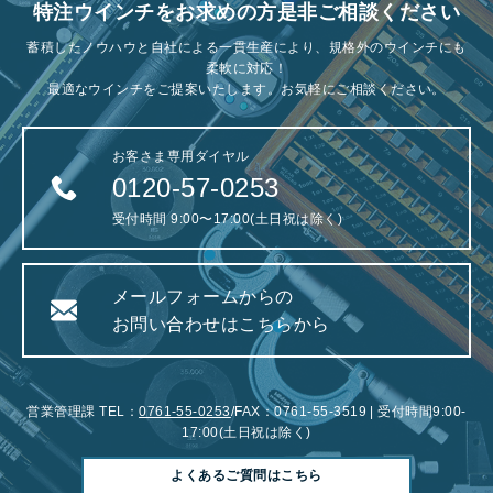
特注ウインチをお求めの方是非ご相談ください
蓄積したノウハウと自社による一貫生産により、規格外のウインチにも
柔軟に対応！
最適なウインチをご提案いたします。お気軽にご相談ください。
お客さま専用ダイヤル
0120-57-0253
受付時間 9:00〜17:00(土日祝は除く)
メールフォームからの
お問い合わせはこちらから
営業管理課 TEL：
0761-55-0253
/FAX：0761-55-3519 | 受付時間9:00-
17:00(土日祝は除く)
よくあるご質問はこちら