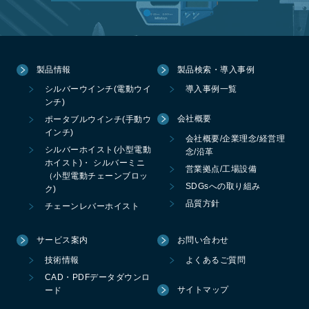
製品情報
製品検索・導入事例
シルバーウインチ(電動ウイ
導入事例一覧
ンチ)
会社概要
ポータブルウインチ(手動ウ
インチ)
会社概要/企業理念/経営理
シルバーホイスト(小型電動
念/沿革
ホイスト)・ シルバーミニ
営業拠点/工場設備
（小型電動チェーンブロッ
SDGsへの取り組み
ク)
品質方針
チェーンレバーホイスト
サービス案内
お問い合わせ
技術情報
よくあるご質問
CAD・PDFデータダウンロ
サイトマップ
ード