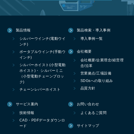
製品情報
製品検索・導入事例
シルバーウインチ(電動ウイ
導入事例一覧
ンチ)
会社概要
ポータブルウインチ(手動ウ
インチ)
会社概要/企業理念/経営理
シルバーホイスト(小型電動
念/沿革
ホイスト)・ シルバーミニ
営業拠点/工場設備
（小型電動チェーンブロッ
SDGsへの取り組み
ク)
品質方針
チェーンレバーホイスト
サービス案内
お問い合わせ
技術情報
よくあるご質問
CAD・PDFデータダウンロ
サイトマップ
ード