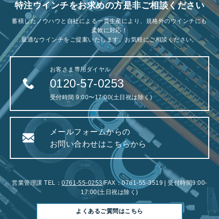
特注ウインチをお求めの方是非ご相談ください
蓄積したノウハウと自社による一貫生産により、規格外のウインチにも
柔軟に対応！
最適なウインチをご提案いたします。お気軽にご相談ください。
お客さま専用ダイヤル
0120-57-0253
受付時間 9:00〜17:00(土日祝は除く)
メールフォームからの
お問い合わせはこちらから
営業管理課 TEL：
0761-55-0253
/FAX：0761-55-3519 | 受付時間9:00-
17:00(土日祝は除く)
よくあるご質問はこちら