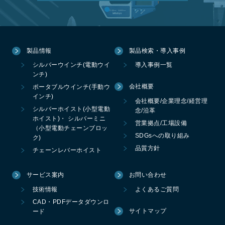
製品情報
製品検索・導入事例
シルバーウインチ(電動ウイ
導入事例一覧
ンチ)
会社概要
ポータブルウインチ(手動ウ
インチ)
会社概要/企業理念/経営理
シルバーホイスト(小型電動
念/沿革
ホイスト)・ シルバーミニ
営業拠点/工場設備
（小型電動チェーンブロッ
SDGsへの取り組み
ク)
品質方針
チェーンレバーホイスト
サービス案内
お問い合わせ
技術情報
よくあるご質問
CAD・PDFデータダウンロ
サイトマップ
ード