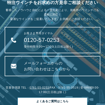
特注ウインチをお求めの方是非ご相談ください
蓄積したノウハウと自社による一貫生産により、規格外のウインチにも
柔軟に対応！
最適なウインチをご提案いたします。お気軽にご相談ください。
お客さま専用ダイヤル
0120-57-0253
受付時間 9:00〜17:00(土日祝は除く)
メールフォームからの
お問い合わせはこちらから
営業管理課 TEL：
0761-55-0253
/FAX：0761-55-3519 | 受付時間9:00-
17:00(土日祝は除く)
よくあるご質問はこちら