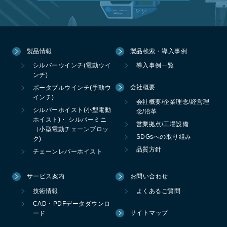
製品情報
製品検索・導入事例
シルバーウインチ(電動ウイ
導入事例一覧
ンチ)
会社概要
ポータブルウインチ(手動ウ
インチ)
会社概要/企業理念/経営理
シルバーホイスト(小型電動
念/沿革
ホイスト)・ シルバーミニ
営業拠点/工場設備
（小型電動チェーンブロッ
SDGsへの取り組み
ク)
品質方針
チェーンレバーホイスト
サービス案内
お問い合わせ
技術情報
よくあるご質問
CAD・PDFデータダウンロ
サイトマップ
ード