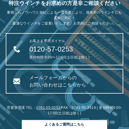
特注ウインチをお求めの方是非ご相談ください
蓄積したノウハウと自社による一貫生産により、規格外のウインチにも
柔軟に対応！
最適なウインチをご提案いたします。お気軽にご相談ください。
お客さま専用ダイヤル
0120-57-0253
受付時間 9:00〜17:00(土日祝は除く)
メールフォームからの
お問い合わせはこちらから
営業管理課 TEL：
0761-55-0253
/FAX：0761-55-3519 | 受付時間9:00-
17:00(土日祝は除く)
よくあるご質問はこちら