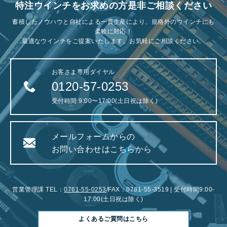
特注ウインチをお求めの方是非ご相談ください
蓄積したノウハウと自社による一貫生産により、規格外のウインチにも
柔軟に対応！
最適なウインチをご提案いたします。お気軽にご相談ください。
お客さま専用ダイヤル
0120-57-0253
受付時間 9:00〜17:00(土日祝は除く)
メールフォームからの
お問い合わせはこちらから
営業管理課 TEL：
0761-55-0253
/FAX：0761-55-3519 | 受付時間9:00-
17:00(土日祝は除く)
よくあるご質問はこちら