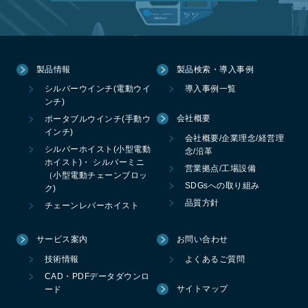
製品情報
製品検索・導入事例
シルバーウインチ(電動ウイ
導入事例一覧
ンチ)
会社概要
ポータブルウインチ(手動ウ
インチ)
会社概要/企業理念/経営理
シルバーホイスト(小型電動
念/沿革
ホイスト)・ シルバーミニ
営業拠点/工場設備
（小型電動チェーンブロッ
SDGsへの取り組み
ク)
品質方針
チェーンレバーホイスト
サービス案内
お問い合わせ
技術情報
よくあるご質問
CAD・PDFデータダウンロ
サイトマップ
ード