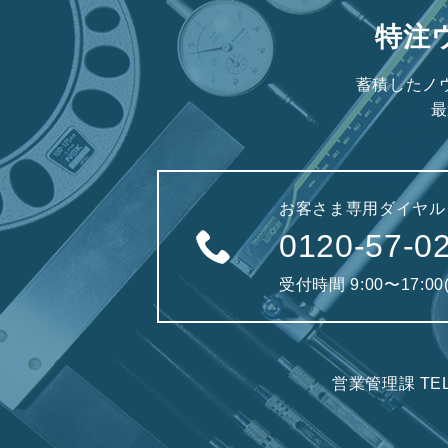
特注
蓄積したノ
最
お客さま専用ダイヤル
0120-57-0
受付時間 9:00〜17:0
営業管理課 TE