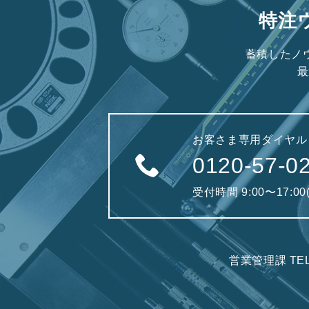
特注
蓄積したノ
最
お客さま専用ダイヤル
0120-57-0
受付時間 9:00〜17:0
営業管理課 TE