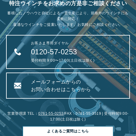
特注ウインチをお求めの方是非ご相談ください
蓄積したノウハウと自社による一貫生産により、規格外のウインチにも
柔軟に対応！
最適なウインチをご提案いたします。お気軽にご相談ください。
お客さま専用ダイヤル
0120-57-0253
受付時間 9:00〜17:00(土日祝は除く)
メールフォームからの
お問い合わせはこちらから
営業管理課 TEL：
0761-55-0253
/FAX：0761-55-3519 | 受付時間9:00-
17:00(土日祝は除く)
よくあるご質問はこちら