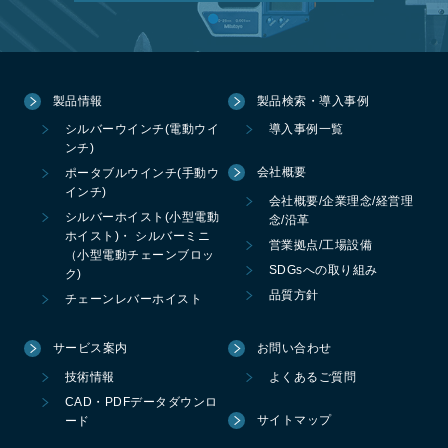
製品情報
製品検索・導入事例
シルバーウインチ(電動ウイ
導入事例一覧
ンチ)
会社概要
ポータブルウインチ(手動ウ
インチ)
会社概要/企業理念/経営理
シルバーホイスト(小型電動
念/沿革
ホイスト)・ シルバーミニ
営業拠点/工場設備
（小型電動チェーンブロッ
SDGsへの取り組み
ク)
品質方針
チェーンレバーホイスト
サービス案内
お問い合わせ
技術情報
よくあるご質問
CAD・PDFデータダウンロ
サイトマップ
ード